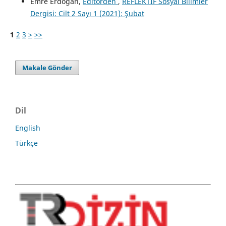
Emre Erdoğan,
Editörden
,
REFLEKTİF Sosyal Bilimler
Dergisi: Cilt 2 Sayı 1 (2021): Şubat
1
2
3
>
>>
Makale Gönder
Dil
English
Türkçe