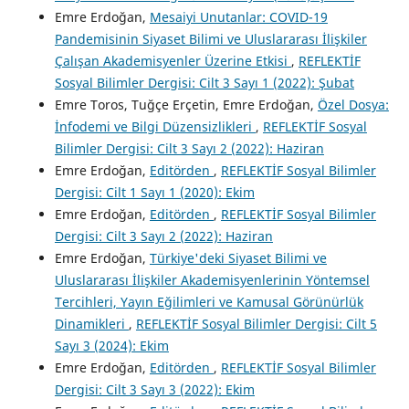
Emre Erdoğan,
Mesaiyi Unutanlar: COVID-19
Pandemisinin Siyaset Bilimi ve Uluslararası İlişkiler
Çalışan Akademisyenler Üzerine Etkisi
,
REFLEKTİF
Sosyal Bilimler Dergisi: Cilt 3 Sayı 1 (2022): Şubat
Emre Toros, Tuğçe Erçetin, Emre Erdoğan,
Özel Dosya:
İnfodemi ve Bilgi Düzensizlikleri
,
REFLEKTİF Sosyal
Bilimler Dergisi: Cilt 3 Sayı 2 (2022): Haziran
Emre Erdoğan,
Editörden
,
REFLEKTİF Sosyal Bilimler
Dergisi: Cilt 1 Sayı 1 (2020): Ekim
Emre Erdoğan,
Editörden
,
REFLEKTİF Sosyal Bilimler
Dergisi: Cilt 3 Sayı 2 (2022): Haziran
Emre Erdoğan,
Türkiye'deki Siyaset Bilimi ve
Uluslararası İlişkiler Akademisyenlerinin Yöntemsel
Tercihleri, Yayın Eğilimleri ve Kamusal Görünürlük
Dinamikleri
,
REFLEKTİF Sosyal Bilimler Dergisi: Cilt 5
Sayı 3 (2024): Ekim
Emre Erdoğan,
Editörden
,
REFLEKTİF Sosyal Bilimler
Dergisi: Cilt 3 Sayı 3 (2022): Ekim