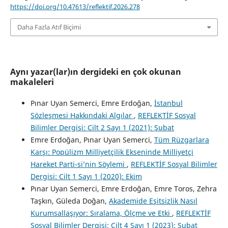
https://doi.org/10.47613/reflektif.2026.278
Daha Fazla Atıf Biçimi
Aynı yazar(lar)ın dergideki en çok okunan
makaleleri
Pınar Uyan Semerci, Emre Erdoğan,
İstanbul
Sözleşmesi Hakkındaki Algılar
,
REFLEKTİF Sosyal
Bilimler Dergisi: Cilt 2 Sayı 1 (2021): Şubat
Emre Erdoğan, Pınar Uyan Semerci,
Tüm Rüzgarlara
Karşı: Popülizm Milliyetçilik Ekseninde Milliyetçi
Hareket Parti-si’nin Söylemi
,
REFLEKTİF Sosyal Bilimler
Dergisi: Cilt 1 Sayı 1 (2020): Ekim
Pınar Uyan Semerci, Emre Erdoğan, Emre Toros, Zehra
Taşkın, Güleda Doğan,
Akademide Eşitsizlik Nasıl
Kurumsallaşıyor: Sıralama, Ölçme ve Etki
,
REFLEKTİF
Sosyal Bilimler Dergisi: Cilt 4 Sayı 1 (2023): Şubat