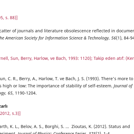
05, s.
88)]
 Scatter of journals and literature obsolescence reflected in docume
the American Society for Information Science & Technology, 56
(1), 84-9
Cornell, Sun, Berry, Harlow, ve Bach, 1993: 1120);
Takip eden atıf
: (Ke
Sun, C. R., Berry, A., Harlow, T. ve Bach, J. S. (1993). There's more to
s high or low: The importance of stability of self-esteem.
Journal of
ogy, 65
, 1190-1204.
arlı
 2012, s.3)]
arth, K. L., Belov, A. S., Borghi, S. ... Zioutas, K. (2012). Status and
periment.
Journal of Physics: Conference Series, 375
(2), 1-4.