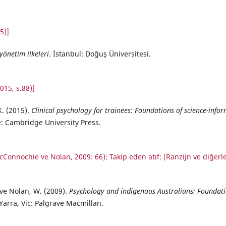
5)]
yönetim ilkeleri
. İstanbul: Doğuş Üniversitesi.
015, s.88)]
K. (2015).
Clinical psychology for trainees: Foundations of science-info
: Cambridge University Press.
 McConnochie ve Nolan, 2009: 66); Takip eden atıf: (Ranzijn ve diğerle
 ve Nolan, W. (2009).
Psychology and indigenous Australians: Foundat
Yarra, Vic: Palgrave Macmillan.