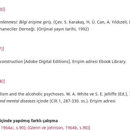
0)]
nlenmesi: Bilgi erişime giriş
. (Çev. S. Karakaş, H. Ü. Can, A. Yıldızeli, 
aneciler Derneği. (Orijinal yayın tarihi, 1992)
7)]
construction
[Adobe Digital Editions]. Erişim adresi Ebook Library.
8)]
lism and the alcoholic psychoses. W. A. White ve S. E. Jelliffe (Ed.),
nd mental diseases
içinde (Cilt 1, 287-330. ss.). Erişim adresi
 içinde yapılmış farklı çalışma
 1964a:, s.90); (Glenn ve Johnson, 1964b, s.90)]