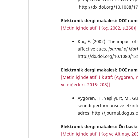
http://dx.doi.org/10.1088/1
Elektronik dergi makalesi: DOI num
[Metin içinde atıf: (Koç, 2002, s.260)]
Koç, E. (2002). The impact o
affective cues.
Journal of Mar
http://dx.doi.org/10.1080/1
Elektronik dergi makalesi: DOI numa
[Metin içinde atıf: İlk atıf: (Aygören,
ve diğerleri, 2015: 208)]
Aygören, H., Yeşilyurt, M., G
senedi performansı ve etkinlik
adresi http://journal.dogus.
Elektronik dergi makalesi: Ön baskı
[Metin içinde atıf: (Koç ve Altınay, 20