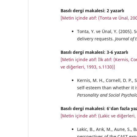
Basılı dergi makalesi: 2 yazarlı
[Metin içinde atıf: (Tonta ve Ünal, 20
Tonta, Y. ve Ünal, Y. (2005).
delivery requests.
Journal of 
Basılı dergi makalesi: 3-6 yazarlı
[
Metin içinde atıf
: İlk atıf: (Kernis, 
ve diğerleri, 1993, s.1130)
]
Kernis, M. H., Cornell, D. P., 
self-esteem than whether it i
Personality and Social Psychol
Basılı dergi makalesi: 6'dan fazla yaz
[Metin içinde atıf: (Lakic ve diğerleri,
Lakic, B., Arık, M., Aune, S., B
perspectives of the CAST ex