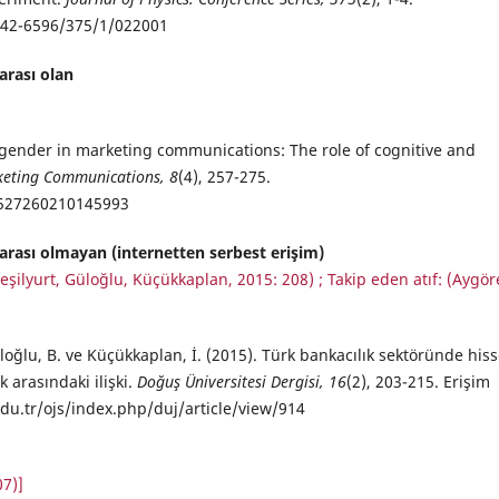
742-6596/375/1/022001
arası olan
f gender in marketing communications: The role of cognitive and
keting Communications, 8
(4), 257-275.
3527260210145993
rası olmayan (internetten serbest erişim)
 Yeşilyurt, Güloğlu, Küçükkaplan, 2015: 208) ; Takip eden atıf: (Aygö
üloğlu, B. ve Küçükkaplan, İ. (2015). Türk bankacılık sektöründe his
 arasındaki ilişki.
Doğuş Üniversitesi Dergisi, 16
(2), 203-215. Erişim
edu.tr/ojs/index.php/duj/article/view/914
07)]