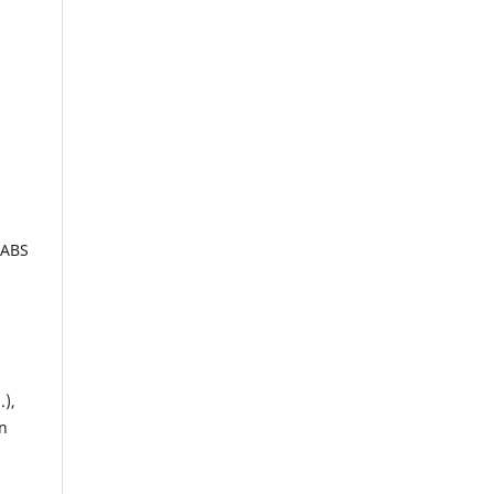
ABS
.),
n