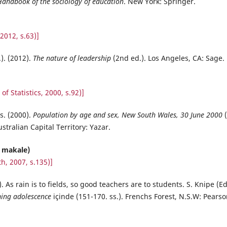
Handbook of the sociology of education
. New York: Springer.
2012, s.63)]
.). (2012).
The nature of leadership
(2nd ed.). Los Angeles, CA: Sage.
of Statistics, 2000, s.92)]
s. (2000).
Population by age and sex, New South Wales, 30 June 2000
(
stralian Capital Territory: Yazar.
. makale)
h, 2007, s.135)]
As rain is to fields, so good teachers are to students. S. Knipe (Ed
ming adolescence
içinde (151-170. ss.). Frenchs Forest, N.S.W: Pearso