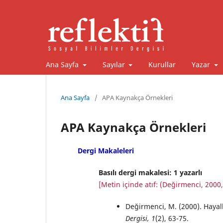
Ana Sayfa
Sayılar
Kurullar
Yazar
Ana Sayfa
/
APA Kaynakça Örnekleri
APA Kaynakça Örnekleri
Dergi Makaleleri
Basılı dergi makalesi: 1 yazarlı
[Metin içinde atıf: (Değirmenci, 2000, 
Değirmenci, M. (2000). Hayal
Dergisi, 1
(2), 63-75.