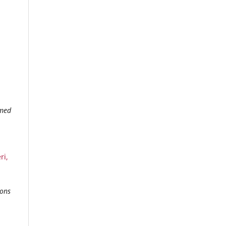
rmed
ri,
ions