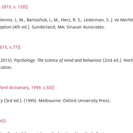
 2015, s. 120)]
Dennis, L. M., Bartoshuk, L. M., Herz, R. S., Lederman, S. J. ve Merfe
eption
(4th ed.). Sunderland, MA: Sinauer Associates.
015, s.77)]
 (2015).
Psychology: The science of mind and behaviour
(2nd ed.). Nort
ation.
ford dictionary, 1999, s.50)]
ry
(3rd ed.). (1999). Melbourne: Oxford University Press.
6)]