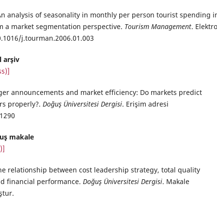
 An analysis of seasonality in monthly per person tourist spending i
m a market segmentation perspective.
Tourism Management
. Elektr
10.1016/j.tourman.2006.01.003
 arşiv
s)]
ger announcements and market efficiency: Do markets predict
rs properly?.
Doğuş Üniversitesi Dergisi
. Erişim adresi
/1290
uş makale
)]
The relationship between cost leadership strategy, total quality
d financial performance.
Doğuş Üniversitesi Dergisi
. Makale
tur.