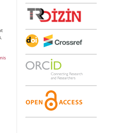
nt
4.
rnis