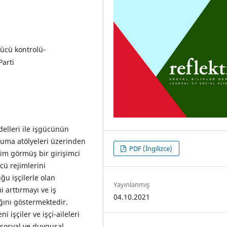
gücü kontrolü-
arti
odelleri ile işgücünün
okuma atölyeleri üzerinden
PDF (İngilizce)
im görmüş bir girişimci
ücü rejimlerini
u işçilerle olan
Yayınlanmış
mi arttırmayı ve iş
04.10.2021
ını göstermektedir.
 işçiler ve işçi-aileleri
 sosyal ve duygusal