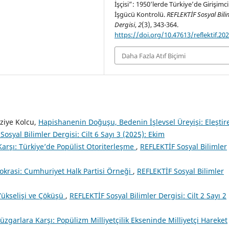
İşçisi”: 1950’lerde Türkiye’de Girişimci
İşgücü Kontrolü.
REFLEKTİF Sosyal Bili
Dergisi
,
2
(3), 343-364.
https://doi.org/10.47613/reflektif.20
Daha Fazla Atıf Biçimi
ziye Kolcu,
Hapishanenin Doğuşu, Bedenin İşlevsel Üreyişi: Eleştir
osyal Bilimler Dergisi: Cilt 6 Sayı 3 (2025): Ekim
arşı: Türkiye’de Popülist Otoriterleşme
,
REFLEKTİF Sosyal Bilimler
krasi: Cumhuriyet Halk Partisi Örneği
,
REFLEKTİF Sosyal Bilimler
ükselişi ve Çöküşü
,
REFLEKTİF Sosyal Bilimler Dergisi: Cilt 2 Sayı 2
zgarlara Karşı: Popülizm Milliyetçilik Ekseninde Milliyetçi Hareket