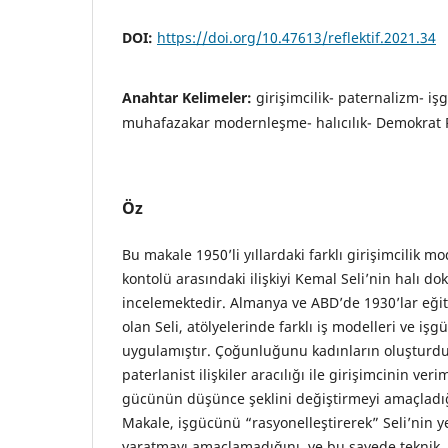
DOI:
https://doi.org/10.47613/reflektif.2021.34
Anahtar Kelimeler:
girişimcilik- paternalizm- iş
muhafazakar modernleşme- halıcılık- Demokrat P
Öz
Bu makale 1950’li yıllardaki farklı girişimcilik m
kontolü arasındaki ilişkiyi Kemal Seli’nin halı d
incelemektedir. Almanya ve ABD’de 1930’lar eğit
olan Seli, atölyelerinde farklı iş modelleri ve işg
uygulamıştır. Çoğunluğunu kadınların oluşturduğ
paterlanist ilişkiler aracılığı ile girişimcinin veri
gücünün düşünce şeklini değiştirmeyi amaçladığ
Makale, işgücünü “rasyonelleştirerek” Seli’nin yeni
yaratmayı amaçlamadığını, ve bu sayede teknik,