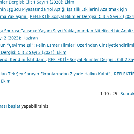
ler Dergisi: Cilt 1 Sayı 1 (2020): Ekim
inin İşgücü Piyasasında Yol Açtığı İşsizlik Etkilerini Azaltmak İçin
ma Yaklaşımı
,
REFLEKTİF Sosyal Bilimler Dergisi: Cilt 5 Sayı 2 (2024
şı Sonrası Çalışma: Yaşam Seyri Yaklaşımından Niteliksel bir Anali
yı 2 (2023): Haziran
un “Çevirme İşi”: Pelin Esmer Filmleri Üzerinden Cinsiyetlendirilm
Dergisi: Cilt 2 Sayı 3 (2021): Ekim
Kendi Kendini İstihdam
,
REFLEKTİF Sosyal Bilimler Dergisi: Cilt 2 Sa
 Olan Tek Şey Sarayın Ekranlarından Ziyade Halkın Kalbi”
,
REFLEKTİ
: Ekim
1-10 : 25
Sonrak
ması başlat
yapabilirsiniz.