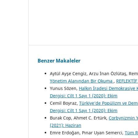
Benzer Makaleler
Aytül Ayşe Cengiz, Arzu İnan Özlütaş, Rem
Yönetim Alanından Bir Okuma
,
REFLEKTİF S
Yunus Sözen,
Halkın İradesi Demokrasiye K
Dergisi: Cilt 1 Sayı 1 (2020): Ekim
Cemil Boyraz,
Türkiye’de Popülizm ve Demo
Dergisi: Cilt 1 Sayı 1 (2020): Ekim
Burak Cop, Ahmet C. Ertürk,
Corbynizmin Y
(2021): Haziran
Emre Erdoğan, Pınar Uyan Semerci,
Tüm Rü