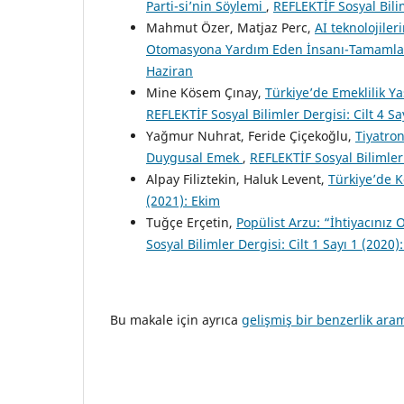
Parti-si’nin Söylemi
,
REFLEKTİF Sosyal Bilim
Mahmut Özer, Matjaz Perc,
AI teknolojiler
Otomasyona Yardım Eden İnsanı-Tamamla
Haziran
Mine Kösem Çınay,
Türkiye’de Emeklilik Ya
REFLEKTİF Sosyal Bilimler Dergisi: Cilt 4 Sa
Yağmur Nuhrat, Feride Çiçekoğlu,
Tiyatron
Duygusal Emek
,
REFLEKTİF Sosyal Bilimler 
Alpay Filiztekin, Haluk Levent,
Türkiye’de 
(2021): Ekim
Tuğçe Erçetin,
Popülist Arzu: “İhtiyacınız
Sosyal Bilimler Dergisi: Cilt 1 Sayı 1 (2020)
Bu makale için ayrıca
gelişmiş bir benzerlik ara