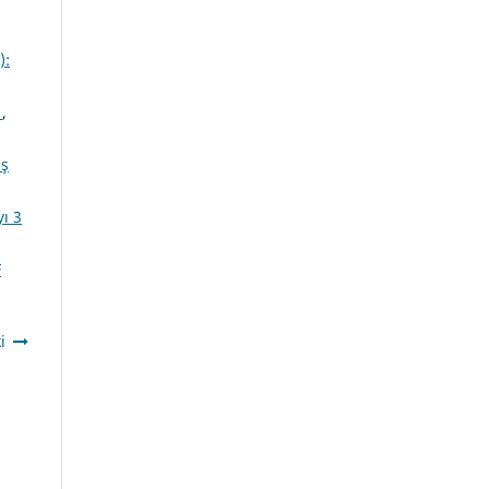
):
z
,
iş
yı 3
F
i