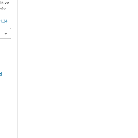
lik ve
mler
21.34
el