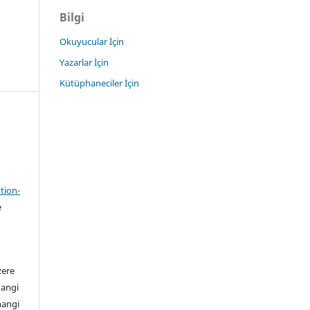
Bilgi
Okuyucular İçin
Yazarlar İçin
Kütüphaneciler İçin
tion-
e
zere
hangi
hangi