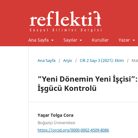
Ana Sayfa
Sayılar
Kurullar
Yazar
Ana Sayfa
/
Arşiv
/
Cilt 2 Sayı 3 (2021): Ekim
/
Mak
“Yeni Dönemin Yeni İşçisi”:
İşgücü Kontrolü
Yaşar Tolga Cora
Boğaziçi Üniversitesi
https://orcid.org/0000-0002-4509-8086