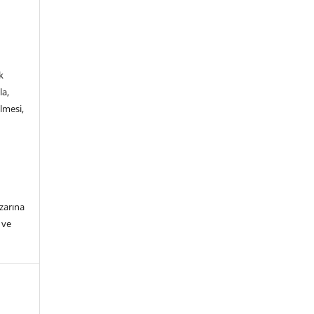
e
k
la,
ilmesi,
azarına
 ve