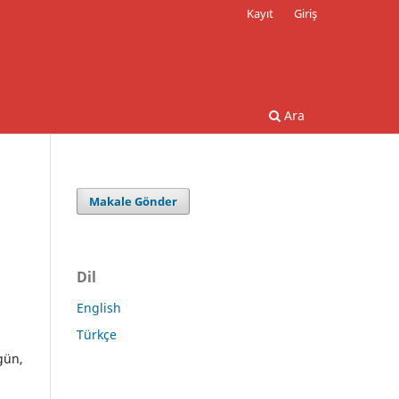
Kayıt
Giriş
Ara
Makale Gönder
Dil
English
Türkçe
gün,