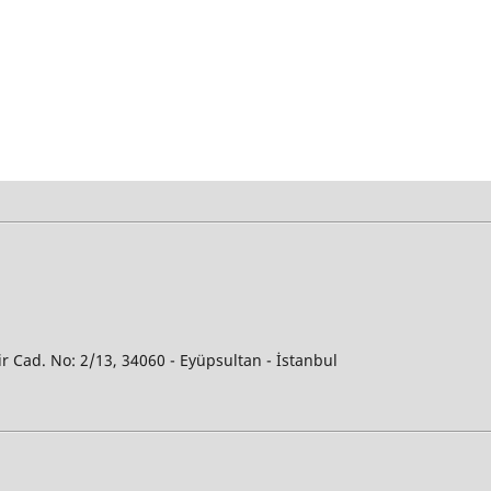
ir Cad. No: 2/13, 34060 - Eyüpsultan - İstanbul