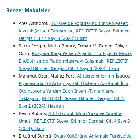
Benzer Makaleler
Ateş Altınordu,
Türkiye’de Popüler Kültür ve Siyaset:
Kızılcık Şerbeti Tartışması
,
REFLEKTİF Sosyal Bilimler
Dergisi: Cilt 4 Sayı 3 (2023): Ekim
Serra Sezgin, Mutlu Binark, Erman M. Demir, Gökçe
Özsu,
Rüzgâra Karşı Yelken Açanlar: Türkiye’de Müzik
Endüstrisinde Platformlaşmayı Çalışmak
,
REFLEKTİF
Sosyal Bilimler Dergisi: Cilt 4 Sayı 3 (2023): Ekim
Mahmut Özer, Matjaz Perc,
AI teknolojilerinin İşgücü
Piyasasında Yol Açtığı İşsizlik Etkilerini Azaltmak İçin
Otomasyona Yardım Eden İnsanı-Tamamlama
Yaklaşımı
,
REFLEKTİF Sosyal Bilimler Dergisi: Cilt 5
Sayı 2 (2024): Haziran
Kevin Robins,
Art İstanbul: Mitin Yükü ve Sanatta
Umut
,
REFLEKTİF Sosyal Bilimler Dergisi: Cilt 4 Sayı 3
(2023): Ekim
Ertuğrul Süngü,
Oyun Kültürünü Anlamak: Türkiye’de