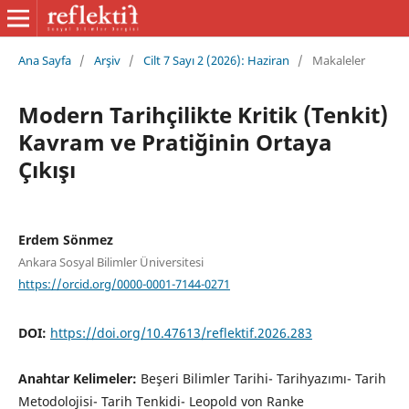
Ana Sayfa
/
Arşiv
/
Cilt 7 Sayı 2 (2026): Haziran
/
Makaleler
Modern Tarihçilikte Kritik (Tenkit)
Kavram ve Pratiğinin Ortaya
Çıkışı
Erdem Sönmez
Ankara Sosyal Bilimler Üniversitesi
https://orcid.org/0000-0001-7144-0271
DOI:
https://doi.org/10.47613/reflektif.2026.283
Anahtar Kelimeler:
Beşeri Bilimler Tarihi- Tarihyazımı- Tarih
Metodolojisi- Tarih Tenkidi- Leopold von Ranke