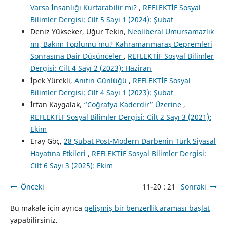
Varsa İnsanlığı Kurtarabilir mi?
,
REFLEKTİF Sosyal
Bilimler Dergisi: Cilt 5 Sayı 1 (2024): Şubat
Deniz Yükseker, Uğur Tekin,
Neoliberal Umursamazlık
mı, Bakım Toplumu mu? Kahramanmaraş Depremleri
Sonrasına Dair Düşünceler
,
REFLEKTİF Sosyal Bilimler
Dergisi: Cilt 4 Sayı 2 (2023): Haziran
İpek Yürekli,
Anıtın Günlüğü
,
REFLEKTİF Sosyal
Bilimler Dergisi: Cilt 4 Sayı 1 (2023): Şubat
İrfan Kaygalak,
“Coğrafya Kaderdir” Üzerine
,
REFLEKTİF Sosyal Bilimler Dergisi: Cilt 2 Sayı 3 (2021):
Ekim
Eray Göç,
28 Şubat Post-Modern Darbenin Türk Siyasal
Hayatına Etkileri
,
REFLEKTİF Sosyal Bilimler Dergisi:
Cilt 6 Sayı 3 (2025): Ekim
Önceki
11-20 : 21
Sonraki
Bu makale için ayrıca
gelişmiş bir benzerlik araması başlat
yapabilirsiniz.