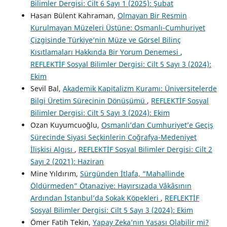
Bilimler Dergisi: Cilt 6 Sayı 1 (2025): Şubat
Hasan Bülent Kahraman,
Olmayan Bir Resmin
Kurulmayan Müzeleri Üstüne: Osmanlı-Cumhuriyet
Çizgisinde Türkiye’nin Müze ve Görsel Bilinç
Kısıtlamaları Hakkında Bir Yorum Denemesi
,
REFLEKTİF Sosyal Bilimler Dergisi: Cilt 5 Sayı 3 (2024):
Ekim
Sevil Bal,
Akademik Kapitalizm Kuramı: Üniversitelerde
Bilgi Üretim Sürecinin Dönüşümü
,
REFLEKTİF Sosyal
Bilimler Dergisi: Cilt 5 Sayı 3 (2024): Ekim
Ozan Kuyumcuoğlu,
Osmanlı’dan Cumhuriyet’e Geçiş
Sürecinde Siyasi Seçkinlerin Coğrafya-Medeniyet
İlişkisi Algısı
,
REFLEKTİF Sosyal Bilimler Dergisi: Cilt 2
Sayı 2 (2021): Haziran
Mine Yıldırım,
Sürgünden İtlafa, “Mahallinde
Öldürmeden” Ötanaziye: Hayırsızada Vâkâsının
Ardından İstanbul’da Sokak Köpekleri
,
REFLEKTİF
Sosyal Bilimler Dergisi: Cilt 5 Sayı 3 (2024): Ekim
Ömer Fatih Tekin,
Yapay Zeka’nın Yasası Olabilir mi?