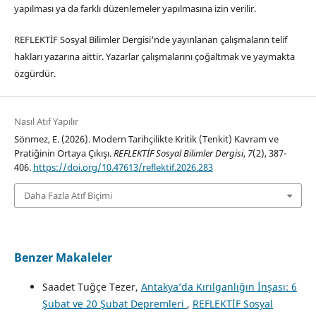
yapılması ya da farklı düzenlemeler yapılmasına izin verilir.
REFLEKTİF Sosyal Bilimler Dergisi'nde yayınlanan çalışmaların telif
hakları yazarına aittir. Yazarlar çalışmalarını çoğaltmak ve yaymakta
özgürdür.
Nasıl Atıf Yapılır
Sönmez, E. (2026). Modern Tarihçilikte Kritik (Tenkit) Kavram ve
Pratiğinin Ortaya Çıkışı.
REFLEKTİF Sosyal Bilimler Dergisi
,
7
(2), 387-
406.
https://doi.org/10.47613/reflektif.2026.283
Daha Fazla Atıf Biçimi
Benzer Makaleler
Saadet Tuğçe Tezer,
Antakya’da Kırılganlığın İnşası: 6
Şubat ve 20 Şubat Depremleri
,
REFLEKTİF Sosyal