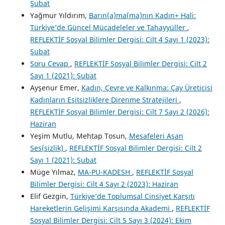
Şubat
Yağmur Yıldırım,
Barın(a)ma(ma)nın Kadın+ Hali:
Türkiye’de Güncel Mücadeleler ve Tahayyüller
,
REFLEKTİF Sosyal Bilimler Dergisi: Cilt 4 Sayı 1 (2023):
Şubat
Soru Cevap
,
REFLEKTİF Sosyal Bilimler Dergisi: Cilt 2
Sayı 1 (2021): Şubat
Ayşenur Emer,
Kadın, Çevre ve Kalkınma: Çay Üreticisi
Kadınların Eşitsizliklere Direnme Stratejileri
,
REFLEKTİF Sosyal Bilimler Dergisi: Cilt 7 Sayı 2 (2026):
Haziran
Yeşim Mutlu, Mehtap Tosun,
Mesafeleri Aşan
Ses(sizlik)
,
REFLEKTİF Sosyal Bilimler Dergisi: Cilt 2
Sayı 1 (2021): Şubat
Müge Yılmaz,
MA-PU-KADESH
,
REFLEKTİF Sosyal
Bilimler Dergisi: Cilt 4 Sayı 2 (2023): Haziran
Elif Gezgin,
Türkiye’de Toplumsal Cinsiyet Karşıtı
Hareketlerin Gelişimi Karşısında Akademi
,
REFLEKTİF
Sosyal Bilimler Dergisi: Cilt 5 Sayı 3 (2024): Ekim