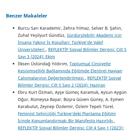
Benzer Makaleler
Burcu Sarı Karademir, Zehra Yılmaz, Selver B. Şahin,
Zuhal Yeşilyurt Gündüz,
Sürdürülebilir Akademi için
İnsana Yakışır İş Koşulları: Türkiye’de Vakıf
Üniversiteleri
,
REFLEKTİF Sosyal Bilimler Dergisi: Cilt 5
Sayı 3 (2024): Ekim
İlksen Üstündağ Yıldırım,
Toplumsal Cinsiyetle
Kesişimselliği Bağlamında Eğitimde Eleştirel Hayvan
Çalışmalarının Değerlendirilmesi
,
REFLEKTİF Sosyal
Bilimler Dergisi: Cilt 5 Sayı 2 (2024): Haziran
Ebru Kurt Özman, Ayşe Gümeç Karamuk, Aysun Aygün
Oğur, Rümeysa Bayar, Büşra Güven Güney, A. Eymen
Karabulut, Zeynep Özdemir, Özlem Tepeli Türel,
Feminist Şehirciliği Türkiye’deki Planlama Eğitimi
İçinde Konumlandırmak: Bir Manifesto Hazırlığı
,
REFLEKTİF Sosyal Bilimler Dergisi: Cilt 4 Sayı 1 (2023):