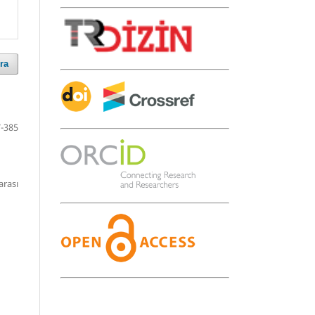
ra
-385
arası