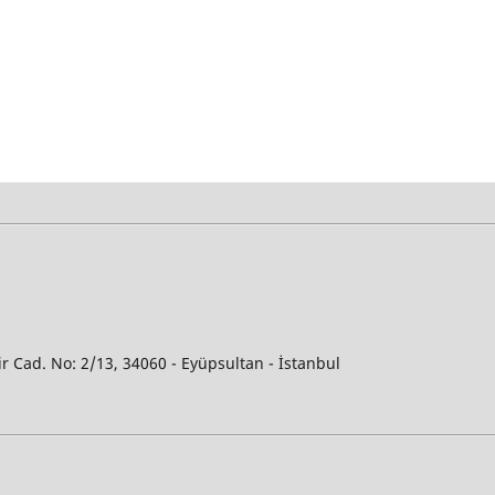
ir Cad. No: 2/13, 34060 - Eyüpsultan - İstanbul