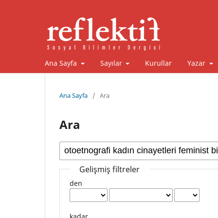
Ana Sayfa
Sayılar
Kurullar
Yazar
Ana Sayfa
/
Ara
Ara
Gelişmiş filtreler
den
kadar